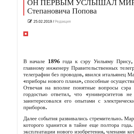
ОН ПЕРВЫМ УСЛЫШАЛ МИР. К 
Степановича Попова
25.02.2019
/
Редакция
В начале 1896 года к сэру Уильяму Прису
главному инженеру Правительственных телегр
телеграфии без проводов, явился итальянец М
«приборы нового плана», способные осуществи
Отвечая на вполне понятные вопросы сэра 
гордостью ответил, что «университетов н
заинтересовался его опытами с электрическ
приборов.
Далее события развивались стремительно. Мар
которого хранится в тайне еще полтора года.
эксплуатации нового изобретения, членами ко