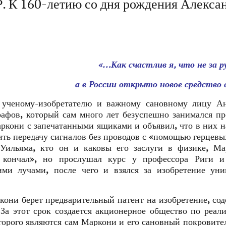
160-летию со дня рождения Алексан
«…Как счастлив я, что не за 
а в России открыто новое средство
, ученому-изобретателю и важному сановному лицу А
афов, который сам много лет безуспешно занимался п
аркони с запечатанными ящиками и объявил, что в них н
ть передачу сигналов без проводов с «помощью герцевы
Уильяма, кто он и каковы его заслуги в физике, Ма
е кончал», но прослушал курс у профессора Риги и
ими лучами, после чего и взялся за изобретение ун
кони берет предварительный патент на изобретение, со
 За этот срок создается акционерное общество по реал
торого являются сам Маркони и его сановный покровите