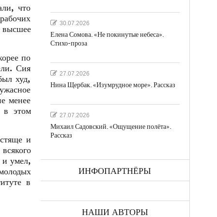
ли, что
 рабочих
30.07.2026
 высшее
Елена Сомова. «Не покинутые небеса».
Стихо-проза
корее по
ли. Сия
27.07.2026
был худ,
Нина Щербак. «Изумрудное море». Рассказ
ужасное
не менее
 в этом
27.07.2026
Михаил Садовский. «Ощущение полёта».
Рассказ
естяще и
всякого
 и умел,
ИНФОПАРТНЁРЫ
 молодых
итуте в
НАШИ АВТОРЫ