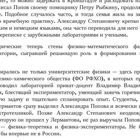
нег, то можно задержать в Кронштадте и расходовать н
 писал Попов своему помощнику Петру Рыбкину, продо
. Подобное случалось часто, и тогда семья жила на з
 врачебную практику. Александру Степановичу крепко
им и немецким языками, она часто переводила для него
переписке с зарубежными лабораториями и учеными.
ические теперь стены физико-математического фак
оратории, сыгравшей решающую роль в формировании 
бирались не только университетские физики — здесь п
физико-химического общества (ФО РФХО), в которых п
уководил лабораторией приват-доцент Владимир Влади
, блестящий экспериментатор, умеющий зажечь горячи
ую задачу и тщательно спланировать опыт. Студенты,
Лермантов сразу выделил Александра Попова и всячески
тротехникой. Позже Александр Степанович неоднок
оторую он прошел у Лермантова, не раз выручала Попов
 — физика-теоретика и физика-экспериментатора. Не 
 бы впервые не в России.