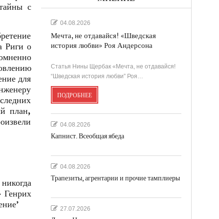
 тайны с
04.08.2026
бретение
Мечта, не отдавайся! «Шведская
а Риги о
история любви» Роя Андерсона
сомненно
товлению
Статья Нины Щербак «Мечта, не отдавайся!
“Шведская история любви” Роя…
ение для
нженеру
ПОДРОБНЕЕ
следних
ый план,
роизвели
04.08.2026
Капнист. Всеобщая ябеда
04.08.2026
Трапезиты, агрентарии и прочие тамплиеры
 никогда
» Генрих
ение’
27.07.2026