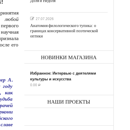
Доля и Недоля
й!
ринятия
ь любой
27.07.2026
 первого
Анатомия филологического тупика: о
границах консервативной поэтической
научная
оптики
признала
осле его
НОВИНКИ МАГАЗИНА
Избранное: Интервью с деятелями
ер А.
культуры и искусства
0.00
 году
Р
, как
удьба
НАШИ ПРОЕКТЫ
рачей
ркони
ского
славе