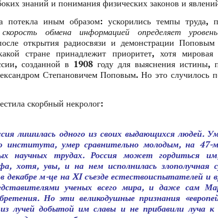
боких знаний и понимания физических законов и явлени
а потекла иным образом: ускорились темпы труда, п
о
скорость обмена информацией определяет уровен
 после открытия радиосвязи и демонстрации Поповым
какой стране принадлежит приоритет, хотя мировая 
ссии, созданной в 1908 году для выяснения истины, 
ександром Степановичем Поповым. Но это случилось п
местила скорбный некролог:
ссия лишилась одного из своих выдающихся людей. Ум
го института, умер сравнительно молодым, на 47‑м
ных научных трудах. Россия может гордиться им
фа, хотя, увы, и на нем исполнилась злополучная с
 в декабре м-це на XI съезде естествоиспытателей и в
редставителями ученых всего мира, и даже сам Ма
бретения. Но эти великодушные признания «европей
из лучей добытой им славы и не прибавили луча к 