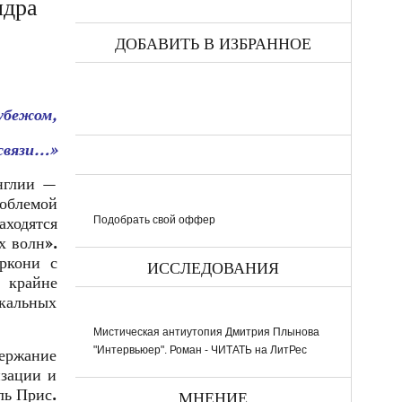
дра
ДОБАВИТЬ В ИЗБРАННОЕ
рубежом,
 связи…»
нглии —
роблемой
Подобрать свой оффер
аходятся
х волн».
ркони с
ИССЛЕДОВАНИЯ
 крайне
икальных
Мистическая антиутопия Дмитрия Плынова
"Интервьюер". Роман - ЧИТАТЬ на ЛитРес
держание
изации и
ль Прис.
МНЕНИЕ