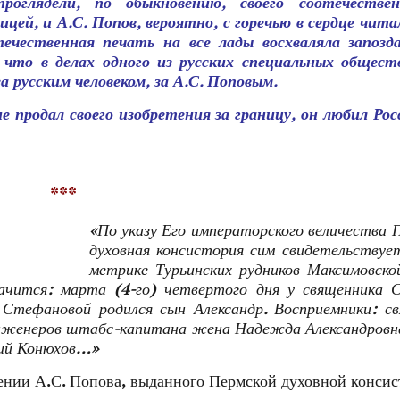
роглядели, по обыкновению, своего соотечествен
цей, и А.С. Попов, вероятно, с горечью в сердце чита
ечественная печать на все лады восхваляла запозд
 что в делах одного из русских специальных общест
 русским человеком, за А.С. Поповым.
е продал своего изобретения за границу, он любил Рос
***
«По указу Его императорского величества 
духовная консистория сим свидетельствуе
метрике Турьинских рудников Максимовско
ачится: марта (4‑го) четвертого дня у священника 
Стефановой родился сын Александр. Восприемники: св
инженеров штабс-капитана жена Надежда Александровн
лий Конюхов…»
дении А.С. Попова, выданного Пермской духовной консис