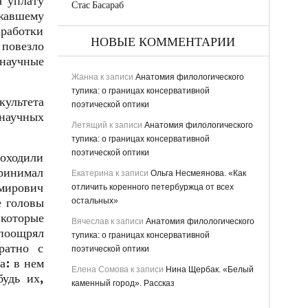
а уплату
Стас Басараб
лжавшему
аработки
НОВЫЕ КОММЕНТАРИИ
 повезло
 научные
Жанна
к записи
Анатомия филологического
тупика: о границах консервативной
ультета
поэтической оптики
научных
Летящий
к записи
Анатомия филологического
тупика: о границах консервативной
поэтической оптики
роходили
ринимал
Екатерина
к записи
Ольга Несмеянова. «Как
мирович
отличить коренного петербуржца от всех
е головы
остальных»
 которые
Вячеслав
к записи
Анатомия филологического
 поощрял
тупика: о границах консервативной
ратно с
поэтической оптики
а: в нем
Елена Сомова
к записи
Нина Щербак. «Белый
будь их,
каменный город». Рассказ