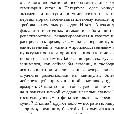
отличного окончания общеобразовательных кл
семинарии уехал в Петербург, сдал конку
экзамены и поступил в университет на мате
первых порах восемнадцатилетнему юноше при
требовало немалых расходов. И хотя Алексан
факультет восточных языков и работавший 
репетиторством, редактированием в газетах 
распределять время, экзамены за первый курс
единственный в жизни «производственный» с
пунктуальностью и организованностью в дела
порой с фанатизмом. Забегая вперед, скажу: з
занимался, как сейчас бы сказали, в свобод
деятельности оставались лишь вечера посл
студенты разъезжались на каникулы, Але
действующей промышленной выставке, где з
ярмарки. Отказаться от этой службы он не мог
да и занятия наукой съедали немалые суммы.
господам ученым и финансировать их бредов
сулит? И когда? Другое дело — потратить, на
— зримо, зрелищно, богато!.. Поэтому изыск