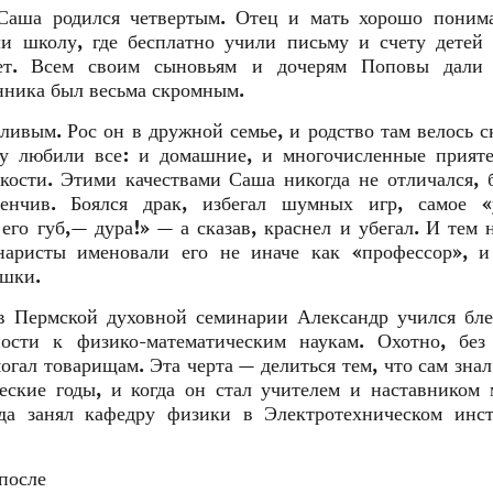
Саша родился четвертым. Отец и мать хорошо понима
и школу, где бесплатно учили письму и счету детей
лет. Всем своим сыновьям и дочерям Поповы дали
енника был весьма скромным.
ливым. Рос он в дружной семье, и родство там велось с
ку любили все: и домашние, и многочисленные прияте
кости. Этими качествами Саша никогда не отличался, 
тенчив. Боялся драк, избегал шумных игр, самое «
 его губ,— дура!» — а сказав, краснел и убегал. И тем 
наристы именовали его не иначе как «профессор», и
ешки.
в Пермской духовной семинарии Александр учился бл
ости к физико-математическим наукам. Охотно, без 
могал товарищам. Эта черта — делиться тем, что сам знал
еские годы, и когда он стал учителем и наставником
да занял кафедру физики в Электротехническом инст
осле