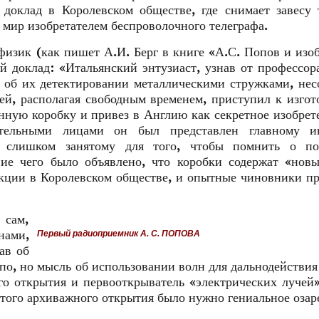
доклад в Королевском обществе, где снимает завесу
 мир изобретателем беспроволочного телеграфа.
изик (как пишет А.И. Берг в книге «А.С. Попов и изо
й доклад: «Итальянский энтузиаст, узнав от профессор
 об их детектировании металлическими стружками, не
й, располагая свободным временем, приступил к изго
анную коробку и привез в Англию как секретное изобрет
ятельными лицами он был представлен главному и
у слишком занятому для того, чтобы помнить о по
вие чего было объявлено, что коробки содержат «нов
кции в Королевском обществе, и опытные чиновники п
 сам,
нами,
Первый радиоприемник А. С. ПОПОВА
ав об
упо, но мысль об использовании волн для дальнодействия
го открытия и первооткрыватель «электрических лучей
я этого архиважного открытия было нужно гениальное озар