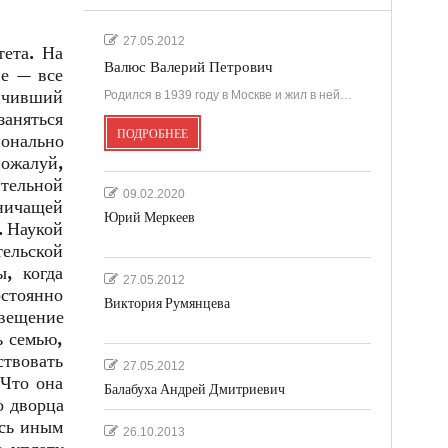
27.05.2012
тета. На
Валюс Валерий Петрович
ие — все
ончивший
Родился в 1939 году в Москве и жил в ней…
аняться
ПОДРОБНЕЕ
ионально
пожалуй,
ительной
09.02.2020
аничащей
Юрий Меркеев
. Наукой
тельской
, когда
27.05.2012
стоянно
Виктория Румянцева
вещение
ь семью,
ствовать
27.05.2012
 Что она
Балабуха Андрей Дмитриевич
о дворца
ось иным
26.10.2013