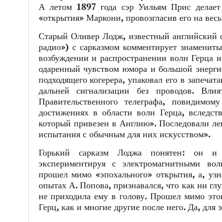
А летом 1897 года сэр Уильям Прис делает 
«открытия» Маркони, провозгласив его на весь
Старый Оливер Лодж, известный английский ф
радио») с сарказмом комментирует знамениты
возбуждении и распространении волн Герца и
одаренный чувством юмора и большой энергие
подходящего когерера, упаковал его в запечат
дальней сигнализации без проводов. Вли
Правительственного телеграфа, повидимом
достижениях в области волн Герца, вследст
который привезен в Англию». Последовали ле
испытания с обычным для них искусством».
Горький сарказм Лоджа понятен: он и
экспериментируя с электромагнитными вол
прошел мимо «эпохального» открытия, а, узн
опытах А. Попова, признавался, что как ни гл
не приходила ему в голову. Прошел мимо это
Герц, как и многие другие после него. Да, дл