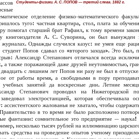
ассов
Студенты-физики. А. С. ПОПОВ — третий слева. 1882 г.
рсные
матическое отделение физико-математического факуль
шлось туго: частная квартира, стол, плата за обучен
дру помогал старший брат Рафаил, к тому времени зак
у книгоиздателя А. С. Суворина, он был вынужден з
и журналах. Однажды случился казус: не умея еще рац
 студент Попов сдавал со «второго захода». Это был, 
рыв: Александр Степанович отличался всегда исключ
х, а также поражающей даже друзей неутомимостью, гр
а двадцать с лишним лет Попов ни разу не был в отпуске
ное от работы время, а свободными в пору преподава
е учебных занятий да воскресные дни. Летние месяцы
ксандр Степанович проводил на Нижегородской по
аведовал электростанцией, которая обеспечивала ос
: ассистентского жалованья не хватало, чтобы содержат
 Правительство в то время не было расположено потвор
ые фантазии: сомнительное это предприятие — наука!
пример, несколько тысяч рублей на иллюминацию царског
ивать средства на проведение опытов ученому приходил