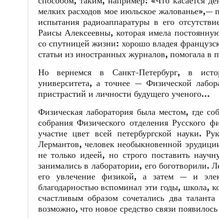
способом, таким, например: «Что касается де
мелких расходов мое июльское жалованье»,—
испытания радиоаппаратуры в его отсутствие
Раисы Алексеевны, которая имела постоянную
со спутницей жизни: хорошо владея французск
статьи из иностранных журналов, помогала в 
Но вернемся в Санкт-Петербург, в истор
университета, а точнее — Физической лаб
пристрастий и личности будущего ученого…
Физическая лаборатория была местом, где со
собрания Физического отделения Русского 
участие цвет всей петербургской науки. Р
Лермантов, человек необыкновенной эрудиции
не только идеей, но строго поставить научн
занимались в лаборатории, его боготворили. 
его увлечение физикой, а затем — и элек
благодарностью вспоминал эти годы, школа, к
счастливым образом сочетались два таланта
возможно, что новое средство связи появилось