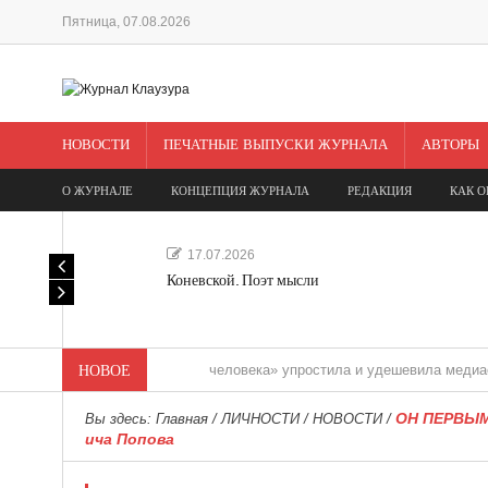
Пятница, 07.08.2026
НОВОСТИ
ПЕЧАТНЫЕ ВЫПУСКИ ЖУРНАЛА
АВТОРЫ
О ЖУРНАЛЕ
КОНЦЕПЦИЯ ЖУРНАЛА
РЕДАКЦИЯ
КАК О
17.07.2026
Коневской. Поэт мысли
«Редакция одного человека» упростила и удешевила медиасопровожд
НОВОЕ
ОН ПЕРВЫМ 
Вы здесь:
Главная
/
ЛИЧНОСТИ
/
НОВОСТИ
/
ича Попова