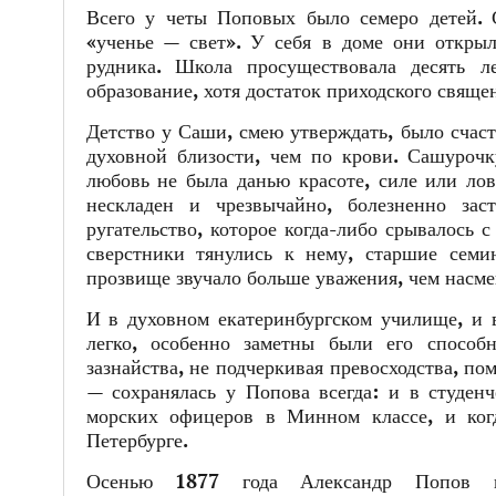
Всего у четы Поповых было семеро детей. 
«ученье — свет». У себя в доме они открыл
рудника. Школа просуществовала десять 
образование, хотя достаток приходского свящ
Детство у Саши, смею утверждать, было счаст
духовной близости, чем по крови. Сашуроч
любовь не была данью красоте, силе или лов
нескладен и чрезвычайно, болезненно зас
ругательство, которое когда-либо срывалось с
сверстники тянулись к нему, старшие семи
прозвище звучало больше уважения, чем насм
И в духовном екатеринбургском училище, и 
легко, особенно заметны были его способн
зазнайства, не подчеркивая превосходства, по
— сохранялась у Попова всегда: и в студенч
морских офицеров в Минном классе, и ког
Петербурге.
Осенью 1877 года Александр Попов п