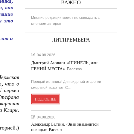
ника,
ВАЖНО
л, как
авшие
Мнение редакции может не совпадать с
в это
мнением авторов
сию и
ЛИТПРЕМЬЕРА
04.08.2026
Дмитрий Аникин. «ШИНЕЛЬ, или
ГЕНИЙ МЕСТА». Рассказ
Пермская
Прощай же, книга! Для видений отсрочки
т, что в
смертной тоже нет. С…
й церкви
Стефана
ПОДРОБНЕЕ
ященник
а Кларк.
04.08.2026
Александр Балтин. «Знак знаменитой
торией.)
певицы». Рассказ