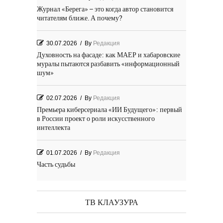
Журнал «Берега» – это когда автор становится
читателям ближе. А почему?
30.07.2026
/
By
Редакция
Духовность на фасаде: как МАЕР и хабаровские
муралы пытаются разбавить «информационный
шум»
02.07.2026
/
By
Редакция
Премьера киберсериала «ИИ Будущего»: первый
в России проект о роли искусственного
интеллекта
01.07.2026
/
By
Редакция
Часть судьбы
29.06.2026
/
By
Редакция
День Победы! Посёлок Гидростроитель. 2026 год
ТВ КЛАУЗУРА