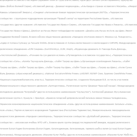
возрождения исламского наследия» («Джамият Ихья ат-Тураз аль-Ислами»), «Дом двух святых» («Аль-Харамейн»), «Джунд аш-
Шам» (Войско Великой Сирии), «Исламский джихад – Джамаат моджахедов», «Аль-Каида в странах исламского Магриба», «Имарат
Кавказ» («Кавказский Эмират»), «Синдикат «Автономная боевая террористическая организация (АБТО)», «Террористическое
сообщество - структурное подразделение организации "Правый сектор" на территории Республики Крым», «Исламское
государство» (другие названия: «Исламское Государство Ирака и Сирии», «Исламское Государство Ирака и Леванта», «Исламское
Государство Ирака и Шама»), Джебхат ан-Нусра (Фронт победы)(другие названия: «Джабха аль-Нусра ли-Ахль аш-Шам» (Фронт
поддержки Великой Сирии), Всероссийское общественное движение «Народное ополчение имени К. Минина и Д. Пожарского»,
«Аджр от Аллаха Субхану уа Тагьаля SHAM» (Благословение от Аллаха милоственного и милосердного СИРИЯ), Международное
религиозное объединение «АУМ Синрике» (AumShinrikyo, AUM, Aleph), «Муджахеды джамаата Ат-Тавхида Валь-Джихад»,
«Чистопольский Джамаат», «Рохнамо ба суи давлати исломи» («Путеводитель в исламское государство»), «Террористическое
сообщество «Сеть», «Катиба Таухид валь-Джихад», «Хайят Тахрир аш-Шам» («Организация освобождения Леванта», «Хайят
Тахрир аш-Шам», «Хейят Тахрир аш-Шам», «Хейят Тахрир Аш-Шам», «Хайят Тахри аш-Шам», «Тахрир аш-Шам»), «Ахлю Сунна
Валь Джамаа» («Красноярский джамаат»), «National Socialism/White Power» («NS/WP, NS/WP Crew, Sparrows Crew/White Power,
Национал-социализм/Белаясила, власть»), Террористическое сообщество, созданное Мальцевым В.В. из числа участников
Межрегионального общественного движения «Артподготовка», Религиозная группа “Джамаат “Красный пахарь”, Международное
молодежное движение "Колумбайн" (другое используемое наименование "Скулшутинг"), Хатлонский джамаат, Мусульманская
религиозная группа п. Кушкуль г. Оренбург, «Крымско-татарский добровольческий батальон имени Номана Челеджихана»,
Украинское военизированное националистическое объединение «Азов» (другие используемые наименования: батальон «Азов»,
полк «Азов»), Партия исламского возрождения Таджикистана (Республика Таджикистан), Межрегиональное леворадикальное
анархистское движение «Народная самооборона», Террористическое сообщество «Дуббайский джамаат», Террористическое
сообщество – «московская ячейка» МТО «ИГ», Боевое крыло группы (вирда) последователей (мюидов, мурдов) религиозного
течения Батал-Хаджи Белхороева (Батал-Хаджи, баталхаджинцев, белхороевцев, тариката шейха овлия (устаза) Батал-Хаджи
Белхороева), Международное движение «Маньяки Культ Убийц» (другие используемые наименования «Маньяки Культ Убийств»,