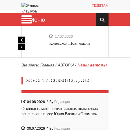
ТЕЛЕГРАМ
Меню
17.07.2026
Коневской. Поэт мысли
Наши авторы
Вы здесь:
Главная
/
АВТОРЫ
/
Мечта, не отдавайся! «Шведская
НОВОСТИ. СОБЫТИЯ. ДАТЫ
история любви» Роя Андерсона
04.08.2026
/
By
Редакция
Осколки памяти на театральных подмостках:
рецензия на пьесу Юрия Васина «Я помню»
30.07.2026
/
By
Редакция