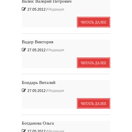
Валюс Валерий Петрович
27.05.2012
/
Редакция
ЧИТАТЬ ДАЛЕЕ
Выпуск № 1'17 журнала
КЛАУЗУРА
Вадер Виктория
Видео о рубриках и авторах Выпуска №
1'17...
Наш выбор с КЛАУЗУРОЙ
Журнал 'Клаузура' на полках Сети
27.05.2012
/
Редакция
книжных магазинов...
ЧИТАТЬ ДАЛЕЕ
Пресс-конференция в
'Комсомольской
правде'
29 марта, в преддверии
Международного дня детской...
Мультфильм Приключения
Мохнатика и Веничкина
Бондарь Виталий
Мультипликационный ролик о книге
сказок Светланы...
Звёздная ночь
Винсент Ван Гог
27.05.2012
/
Редакция
ЧИТАТЬ ДАЛЕЕ
Богданова Ольга
27.05.2012
/
Редакция