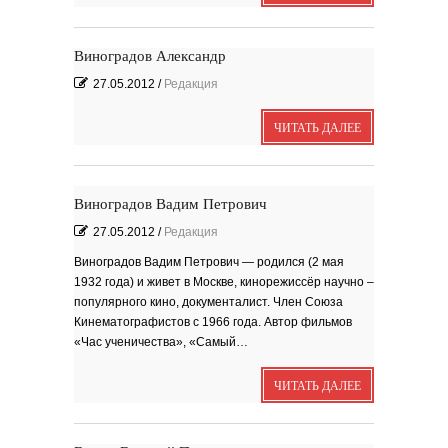
Я видела бога
забившимся в угол...
Исповедь 6. ''ПОЭТ''
Виноградов Александр
Исповедь 5. ''ГРИНЧ''
27.05.2012
/
Редакция
Исповедь 4. ''ПАРФЮМЕР''
Исповедь 3.
ЧИТАТЬ ДАЛЕЕ
Исповедь 2.
ОСЕННЕЕ СОЛО
Виноградов Вадим Петрович
Лирическая инструментальная
композиция. Автор...
27.05.2012
/
Редакция
Посвящение творчеству
поэта Ашота...
Виноградов Вадим Петрович — родился (2 мая
Дорогие друзья! В 2018 году
исполняется 95 лет...
1932 года) и живет в Москве, кинорежиссёр научно –
популярного кино, документалист. Член Союза
Кинематографистов с 1966 года. Автор фильмов
«Час ученичества», «Самый…
ЧИТАТЬ ДАЛЕЕ
Марина Цветаева. Лицом
повёрнутая к Богу
Светлана Коппел-Ковтун. Эссе из
книги ''Я думаю...