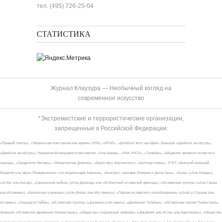
тел. (495) 726-25-04
СТАТИСТИКА
Журнал Клаузура — Необычный взгляд на
современное искусство
*Экстремистские и террористические организации,
запрещенные в Российской Федерации:
«Правый сектор», «Украинская повстанческая армия» (УПА), «ИГИЛ», «Джабхат Фатх аш-Шам» (бывшая «Джабхат ан-Нусра»,
«Джебхат ан-Нусра»), Национал-Большевистская партия, «Аль-Каида», «УНА-УНСО», «Талибан», «Меджлис крымско-татарского
народа», «Свидетели Иеговы», «Мизантропик Дивижн», «Братство» Корчинского, «Артподготовка», ЛГБТ, «Высший военный
Маджлисуль Шура Объединенных сил моджахедов Кавказа», «Конгресс народов Ичкерии и Дагестана», «База» («Аль-Каида»),
«Асбат аль-Ансар», «Священная война» («Аль-Джихад» или «Египетский исламский джихад»), «Исламская группа» («Аль-Гамаа
аль-Исламия»), «Братья-мусульмане» («Аль-Ихван аль-Муслимун»), «Партия исламского освобождения» («Хизб ут-Тахрир аль-
Ислами»), «Лашкар-И-Тайба», «Исламская группа» («Джамаат-и-Ислами»), «Движение Талибан», «Исламская партия Туркестана»
(бывшее «Исламское движение Узбекистана»), «Общество социальных реформ» («Джамият аль-Ислах аль-Иджтимаи»), «Общество