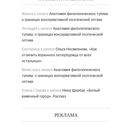
Жанна
к записи
Анатомия филологического тупика:
о границах консервативной поэтической оптики
Летящий
к записи
Анатомия филологического
тупика: о границах консервативной поэтической
оптики
Екатерина
к записи
Ольга Несмеянова. «Как
отличить коренного петербуржца от всех
остальных»
Вячеслав
к записи
Анатомия филологического
тупика: о границах консервативной поэтической
оптики
Елена Сомова
к записи
Нина Щербак. «Белый
каменный город». Рассказ
РЕКЛАМА