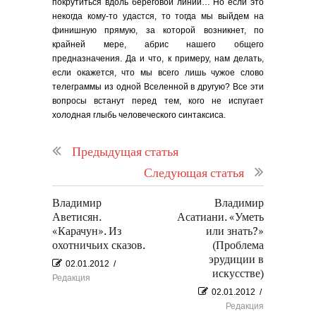
покрутиться вдоль береговой линии… Но если это
некогда кому-то удастся, то тогда мы выйдем на
финишную прямую, за которой возникнет, по
крайней мере, абрис нашего общего
предназначения. Да и что, к примеру, нам делать,
если окажется, что мы всего лишь чужое слово
телеграммы из одной Вселенной в другую? Все эти
вопросы встанут перед тем, кого не испугает
холодная глыбь человеческого синтаксиса.
Предыдущая статья
Следующая статья
Владимир
Владимир
Аветисян.
Асатиани. «Уметь
«Карачун». Из
или знать?»
охотничьих сказов.
(Проблема
эрудиции в
02.01.2012
/
искусстве)
Редакция
02.01.2012
/
Редакция