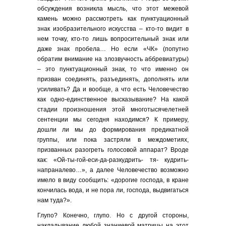
обсуждения возникла мысль, что этот межевой
камень можно рассмотреть как пунктуационный
знак изобразительного искусства – кто-то видит в
нем точку, кто-то лишь вопросительный знак или
даже знак пробела… Но если «ЧК» (попутно
обратим внимание на злозвучность аббревиатуры)
– это пунктуационный знак, то что именно он
призван соединять, разъединять, дополнять или
усиливать? Да и вообще, а что есть Человечество
как одно-единственное высказывание? На какой
стадии произношения этой многотысячелетней
сентенции мы сегодня находимся? К примеру,
дошли ли мы до формирования предикатной
группы, или пока застряли в междометиях,
призванных разогреть голосовой аппарат? Вроде
как: «Ой-ты-гой-еси-да-разкудрить- тя- кудрить-
напраналево…», а далее Человечество возможно
имело в виду сообщить: «дорогие господа, в кране
кончилась вода, и не пора ли, господа, выдвигаться
нам туда?».
Глупо? Конечно, глупо. Но с другой стороны,
накладывание любой знаниевой матрицы на этот