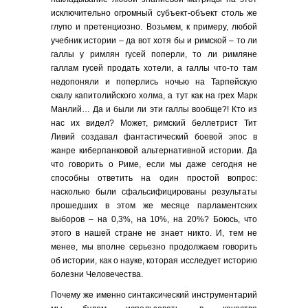
исключительно огромный субъект-объект столь же
глупо и претенциозно. Возьмем, к примеру, любой
учебник истории – да вот хотя бы и римской – то ли
галлы у римлян гусей поперли, то ли римляне
галлам гусей продать хотели, а галлы что-то там
недопоняли и поперлись ночью на Тарпейскую
скалу капитолийского холма, а тут как на грех Марк
Манлий… Да и были ли эти галлы вообще?! Кто из
нас их видел? Может, римский беллетрист Тит
Ливий создавал фантастический боевой эпос в
жанре киберпанковой альтернативной истории. Да
что говорить о Риме, если мы даже сегодня не
способны ответить на один простой вопрос:
насколько были сфальсифицированы результаты
прошедших в этом же месяце парламентских
выборов – на 0,3%, на 10%, на 20%? Боюсь, что
этого в нашей стране не знает никто. И, тем не
менее, мы вполне серьезно продолжаем говорить
об истории, как о науке, которая исследует историю
болезни Человечества.
Почему же именно синтаксический инструментарий