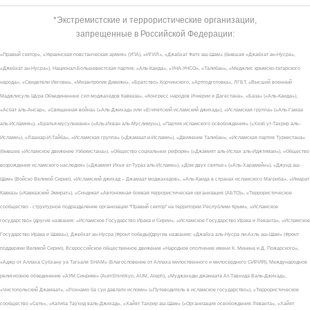
*Экстремистские и террористические организации,
запрещенные в Российской Федерации:
«Правый сектор», «Украинская повстанческая армия» (УПА), «ИГИЛ», «Джабхат Фатх аш-Шам» (бывшая «Джабхат ан-Нусра»,
«Джебхат ан-Нусра»), Национал-Большевистская партия, «Аль-Каида», «УНА-УНСО», «Талибан», «Меджлис крымско-татарского
народа», «Свидетели Иеговы», «Мизантропик Дивижн», «Братство» Корчинского, «Артподготовка», ЛГБТ, «Высший военный
Маджлисуль Шура Объединенных сил моджахедов Кавказа», «Конгресс народов Ичкерии и Дагестана», «База» («Аль-Каида»),
«Асбат аль-Ансар», «Священная война» («Аль-Джихад» или «Египетский исламский джихад»), «Исламская группа» («Аль-Гамаа
аль-Исламия»), «Братья-мусульмане» («Аль-Ихван аль-Муслимун»), «Партия исламского освобождения» («Хизб ут-Тахрир аль-
Ислами»), «Лашкар-И-Тайба», «Исламская группа» («Джамаат-и-Ислами»), «Движение Талибан», «Исламская партия Туркестана»
(бывшее «Исламское движение Узбекистана»), «Общество социальных реформ» («Джамият аль-Ислах аль-Иджтимаи»), «Общество
возрождения исламского наследия» («Джамият Ихья ат-Тураз аль-Ислами»), «Дом двух святых» («Аль-Харамейн»), «Джунд аш-
Шам» (Войско Великой Сирии), «Исламский джихад – Джамаат моджахедов», «Аль-Каида в странах исламского Магриба», «Имарат
Кавказ» («Кавказский Эмират»), «Синдикат «Автономная боевая террористическая организация (АБТО)», «Террористическое
сообщество - структурное подразделение организации "Правый сектор" на территории Республики Крым», «Исламское
государство» (другие названия: «Исламское Государство Ирака и Сирии», «Исламское Государство Ирака и Леванта», «Исламское
Государство Ирака и Шама»), Джебхат ан-Нусра (Фронт победы)(другие названия: «Джабха аль-Нусра ли-Ахль аш-Шам» (Фронт
поддержки Великой Сирии), Всероссийское общественное движение «Народное ополчение имени К. Минина и Д. Пожарского»,
«Аджр от Аллаха Субхану уа Тагьаля SHAM» (Благословение от Аллаха милоственного и милосердного СИРИЯ), Международное
религиозное объединение «АУМ Синрике» (AumShinrikyo, AUM, Aleph), «Муджахеды джамаата Ат-Тавхида Валь-Джихад»,
«Чистопольский Джамаат», «Рохнамо ба суи давлати исломи» («Путеводитель в исламское государство»), «Террористическое
сообщество «Сеть», «Катиба Таухид валь-Джихад», «Хайят Тахрир аш-Шам» («Организация освобождения Леванта», «Хайят