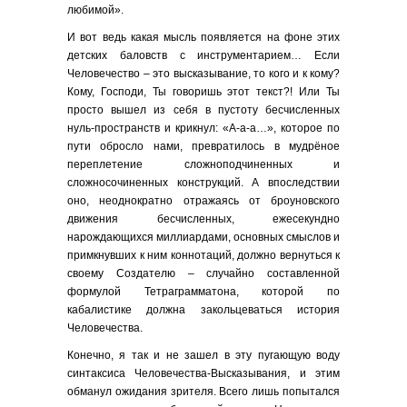
любимой».
И вот ведь какая мысль появляется на фоне этих
детских баловств с инструментарием… Если
Человечество – это высказывание, то кого и к кому?
Кому, Господи, Ты говоришь этот текст?! Или Ты
просто вышел из себя в пустоту бесчисленных
нуль-пространств и крикнул: «А-а-а…», которое по
пути обросло нами, превратилось в мудрёное
переплетение сложноподчиненных и
сложносочиненных конструкций. А впоследствии
оно, неоднократно отражаясь от броуновского
движения бесчисленных, ежесекундно
нарождающихся миллиардами, основных смыслов и
примкнувших к ним коннотаций, должно вернуться к
своему Создателю – случайно составленной
формулой Тетраграмматона, которой по
кабалистике должна закольцеваться история
Человечества.
Конечно, я так и не зашел в эту пугающую воду
синтаксиса Человечества-Высказывания, и этим
обманул ожидания зрителя. Всего лишь попытался