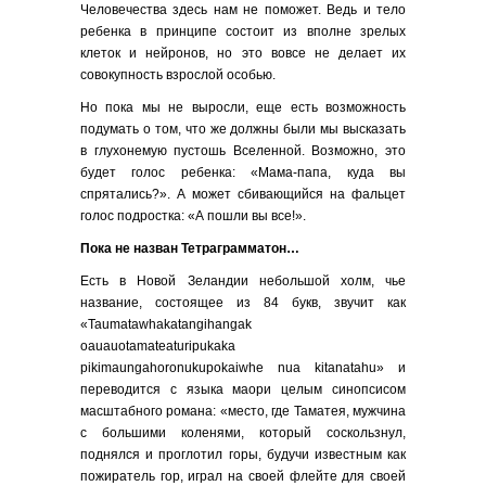
Человечества здесь нам не поможет. Ведь и тело
ребенка в принципе состоит из вполне зрелых
клеток и нейронов, но это вовсе не делает их
совокупность взрослой особью.
Но пока мы не выросли, еще есть возможность
подумать о том, что же должны были мы высказать
в глухонемую пустошь Вселенной. Возможно, это
будет голос ребенка: «Мама-папа, куда вы
спрятались?». А может сбивающийся на фальцет
голос подростка: «А пошли вы все!».
Пока не назван Тетраграмматон…
Есть в Новой Зеландии небольшой холм, чье
название, состоящее из 84 букв, звучит как
«Taumatawhakatangihangak
oauauotamateaturipukaka
pikimaungahoronukupokaiwhe nua kitanatahu» и
переводится с языка маори целым синопсисом
масштабного романа: «место, где Таматея, мужчина
с большими коленями, который соскользнул,
поднялся и проглотил горы, будучи известным как
пожиратель гор, играл на своей флейте для своей