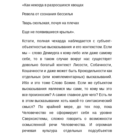
«Как некогда в разросшихся хвощах
Ревела от сознания бессилья
Тварь скользкая, почуя на плечах
Еще не появившиеся крылья».
Кстати, полная чехарда наблюдается с субъект-
объектностью высказывания и его контекстом. Если
мы – слово Демиурга к кому-либо или даже самому
себе, то в таком случае вокруг нас существует
довольно богатый контекст Лисости, Собачности,
Кошачности и даже может быть Крокодильности как
отдельных (или комплементарных) высказываний.
Ибо и это тоже Слово Божие. Если же субъектом
высказывания являемся мы сами, то кому мы это
все произносим? А самое главное для чего? Есть ли
в этом высказывании хоть какой-то синтаксический
смысл? По крайней мере, до тех пор, пока
Человечество не сформирует себя на уровне
Сверхсистемы, сложно говорить о возможности
осмысленной речи Человечества. И огромная
речевая культура отдельных подсубъектов