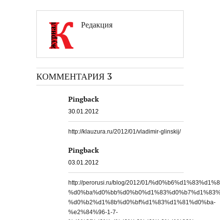
Редакция
КОММЕНТАРИЯ 3
Pingback
30.01.2012
http://klauzura.ru/2012/01/vladimir-glinskij/
Pingback
03.01.2012
http://perorusi.ru/blog/2012/01/%d0%b6%d1%83%
%d0%ba%d0%bb%d0%b0%d1%83%d0%b7%d1%83%
%d0%b2%d1%8b%d0%bf%d1%83%d1%81%d0%ba-
%e2%84%96-1-7-