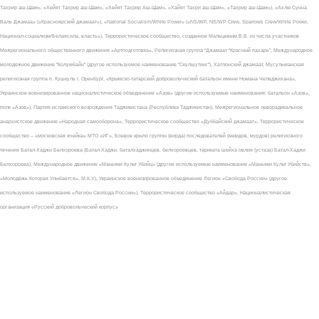
Тахрир аш-Шам», «Хейят Тахрир аш-Шам», «Хейят Тахрир Аш-Шам», «Хайят Тахри аш-Шам», «Тахрир аш-Шам»), «Ахлю Сунна
Валь Джамаа» («Красноярский джамаат»), «National Socialism/White Power» («NS/WP, NS/WP Crew, Sparrows Crew/White Power,
Национал-социализм/Белаясила, власть»), Террористическое сообщество, созданное Мальцевым В.В. из числа участников
Межрегионального общественного движения «Артподготовка», Религиозная группа “Джамаат “Красный пахарь”, Международное
молодежное движение "Колумбайн" (другое используемое наименование "Скулшутинг"), Хатлонский джамаат, Мусульманская
религиозная группа п. Кушкуль г. Оренбург, «Крымско-татарский добровольческий батальон имени Номана Челеджихана»,
Украинское военизированное националистическое объединение «Азов» (другие используемые наименования: батальон «Азов»,
полк «Азов»), Партия исламского возрождения Таджикистана (Республика Таджикистан), Межрегиональное леворадикальное
анархистское движение «Народная самооборона», Террористическое сообщество «Дуббайский джамаат», Террористическое
сообщество – «московская ячейка» МТО «ИГ», Боевое крыло группы (вирда) последователей (мюидов, мурдов) религиозного
течения Батал-Хаджи Белхороева (Батал-Хаджи, баталхаджинцев, белхороевцев, тариката шейха овлия (устаза) Батал-Хаджи
Белхороева), Международное движение «Маньяки Культ Убийц» (другие используемые наименования «Маньяки Культ Убийств»,
«Молодёжь Которая Улыбается», М.К.У.), Украинское военизированное объединение Легион «Свобода России» (другое
используемое наименование «Легион Свобода России»), Террористическое сообщество «Айдар», Националистическая
организация «Русский добровольческий корпус»