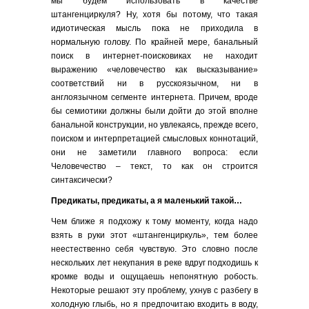
мы будем использовать в качестве
штангенциркуля? Ну, хотя бы потому, что такая
идиотическая мысль пока не приходила в
нормальную голову. По крайней мере, банальный
поиск в интернет-поисковиках не находит
выражению «человечество как высказывание»
соответствий ни в русскоязычном, ни в
англоязычном сегменте интернета. Причем, вроде
бы семиотики должны были дойти до этой вполне
банальной конструкции, но увлекаясь, прежде всего,
поиском и интерпретацией смысловых коннотаций,
они не заметили главного вопроса: если
Человечество – текст, то как он строится
синтаксически?
Предикаты, предикаты, а я маленький такой…
Чем ближе я подхожу к тому моменту, когда надо
взять в руки этот «штангенциркуль», тем более
неестественно себя чувствую. Это словно после
нескольких лет некупания в реке вдруг подходишь к
кромке воды и ощущаешь непонятную робость.
Некоторые решают эту проблему, ухнув с разбегу в
холодную глыбь, но я предпочитаю входить в воду,