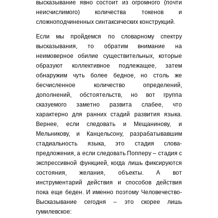
высказывание явно состоит из огромного (почти
неисчислимого) количества токенов и
сложноподчиненных синтаксических конструкций.
Если мы пройдемся по словарному спектру
высказывания, то обратим внимание на
неимоверное обилие существительных, которые
образуют коллективное подлежащее, затем
обнаружим чуть более бедное, но столь же
бесчисленное количество определений,
дополнений, обстоятельств, но вот группа
сказуемого заметно развита слабее, что
характерно для ранних стадий развития языка.
Вернее, если следовать и Мещанинову, и
Мельникову, и Канцельсону, разрабатывавшим
стадиальность языка, это стадия слова-
предложения, а если следовать Попперу – стадия с
экспрессивной функцией, когда лишь фиксируются
состояния, желания, объекты. А вот
инструментарий действия и способов действия
пока еще беден. И именно поэтому Человечество-
Высказывание сегодня – это скорее лишь
гумилевское: