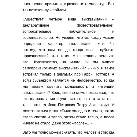
постепенно привыкая, к разности температур. Вот
так потихоньку и пойдем.
Существует четыре вида высказываний –
декларативное (повествовательное),
вопросительное, побудительное и
восклицательное. Не уверен, что мы сходу можем
определить характер высказывания, хотя бы
потому, что нам не до конца явлен субъект,
произносящий этот текст. Мы предполагаем, что
это Человечество, но много ли мы видели
самопроизносимых высказываний? Лично я такие
встречал только в фильмах про Гарри Поттера. А
если субъектом является не Человечество, то как
мы можем оценить модальность и интенции
высказывания? Ведь, вполне может оказаться, что
это высказывание звучит так «тра-та-та-та-та-та…
та, — сказал Иван Петрович Петру Ивановичу». А
может статься и так: «Было холодно и темно, потом
стало светло и тепло, затем стало тесно, а после
ничего не стало, даже этого «после»…».
Зато мы точно можем сказать, что Человечество как