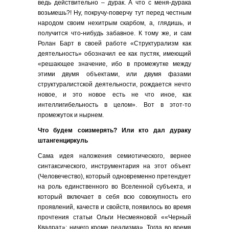
ведь действительно – дурак. А что с меня-дурака
возьмешь?! Ну, покручу-поверчу тут перед честным
народом своим нехитрым скарбом, а, глядишь, и
получится что-нибудь забавное. К тому же, и сам
Ролан Барт в своей работе «Структурализм как
деятельность» обозначил ее как пустяк, имеющий
«решающее значение, ибо в промежутке между
этими двумя объектами, или двумя фазами
структуралистской деятельности, рождается нечто
новое, и это новое есть не что иное, как
интеллигибельность в целом». Вот в этот-то
промежуток и нырнем.
Что будем соизмерять? Или кто дал дураку
штангенциркуль
Сама идея наложения семиотического, вернее
синтаксического, инструментария на этот объект
(Человечество), который одновременно претендует
на роль единственного во Вселенной субъекта, и
который включает в себя всю совокупность его
проявлений, качеств и свойств, появилось во время
прочтения статьи Ольги Несмеяновой ««Черный
Квадрат»: ничего кроме реализма». Тогда во время