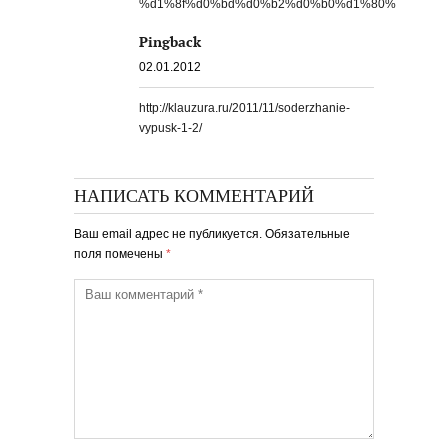
%d1%8f%d0%bd%d0%b2%d0%b0%d1%80%
Pingback
02.01.2012
http://klauzura.ru/2011/11/soderzhanie-
vypusk-1-2/
НАПИСАТЬ КОММЕНТАРИЙ
Ваш email адрес не публикуется. Обязательные
поля помечены
*