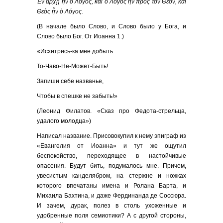
Ἐν ἀρχῇ ἦν ὁ Λόγος, καὶ ὁ Λόγος ἦν πρὸς τὸν Θεόν, καὶ
Θεὸς ἦν ὁ Λόγος.
(В начале было Слово, и Слово было у Бога, и
Слово было Бог. От Иоанна 1.)
«Исхитрись-ка мне добыть
То-Чаво-Не-Может-Быть!
Запиши себе названье,
Чтобы в спешке не забыть!»
(Леонид Филатов. «Сказ про Федота-стрельца,
удалого молодца»)
Написал название. Присовокупил к нему эпиграф из
«Евангелия от Иоанна» и тут же ощутил
беспокойство, переходящее в настойчивые
опасения. Будут бить, подумалось мне. Причем,
увесистым канделябром, на стержне и ножках
которого впечатаны имена и Ролана Барта, и
Михаила Бахтина, и даже Фердинанда де Соссюра.
И зачем, дурак, полез в столь ухоженные и
удобренные поля семиотики? А с другой стороны,