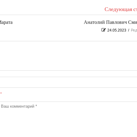
Следующая ст
Марата
Анатолий Павлович См
24.05.2023
/
Ред
ы
*