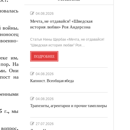
ост.
овалась
04.08.2026
Мечта, не отдавайся! «Шведская
история любви» Роя Андерсона
й войны.
ноносец
Статья Нины Щербак «Мечта, не отдавайся!
 военно-
“Шведская история любви” Роя…
ПОДРОБНЕЕ
еке им.
 пор. На
ми. Они
04.08.2026
пост на
Капнист. Всеобщая ябеда
военными
04.08.2026
Трапезиты, агрентарии и прочие тамплиеры
5 г., мы
27.07.2026
 вопрос,