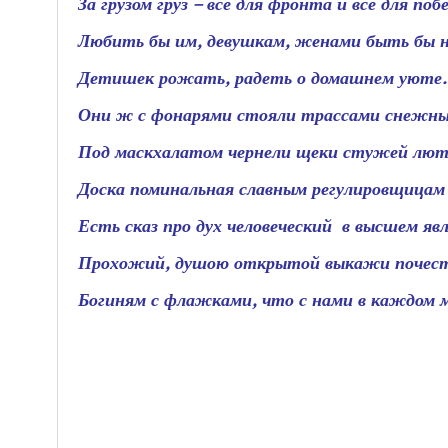
За грузом груз – все для фронта и все для поб
Любить бы им, девушкам, женами быть бы
Детишек рожать, радеть о домашнем уют
Они ж с фонарями стояли трассами снежн
Под маскхалатом чернели щеки стужей лют
Доска поминальная славным регулировщицам
Есть сказ про дух человеческий в высшем явл
Прохожий, душою открытой выкажи почес
Богиням с флажками, что с нами в каждом м