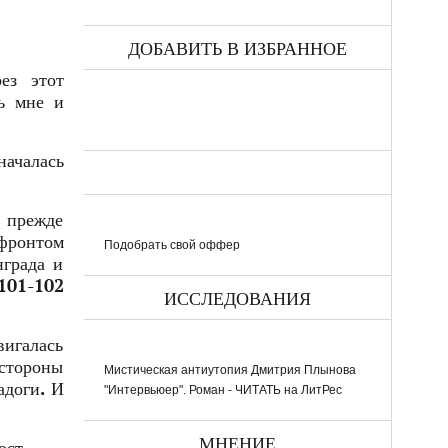
ДОБАВИТЬ В ИЗБРАННОЕ
ез этот
ь мне и
ачалась
, прежде
 фронтом
Подобрать свой оффер
нграда и
101-102
ИССЛЕДОВАНИЯ
вигалась
стороны
Мистическая антиутопия Дмитрия Плынова
адоги. И
"Интервьюер". Роман - ЧИТАТЬ на ЛитРес
МНЕНИЕ