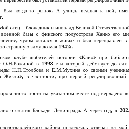
м перекрестке был установлен первый регулировочный п
е был когда-то рынок. А улица, ведшая к ней, имен
т.
. Мой отец – блокадник и инвалид Великой Отечественно
 военной базы с финского полуострова Ханко его ми
ранение, чудом остался в живых и был переправлен в
всю страшную зиму до мая 1942г.
ском клубе любителей истории «Клио» при библиот
с О.Н.Рожиной в 1998 г и который действует до сих
еведы Н.П.Столбова и Е.М.Мухина со своими ученика
и Жизни», в частности, про первый регулировочный 
лировочного поста на указанном месте подтверждено 
лного снятия Блокады Ленинграда. А через год, в 202
расногвардейского района поддержал, отвечая на мой