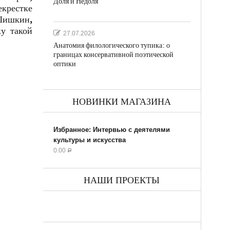
Доля и Недоля
екрестке
Шишкин,
ку такой
27.07.2026
Анатомия филологического тупика: о
границах консервативной поэтической
оптики
НОВИНКИ МАГАЗИНА
Избранное: Интервью с деятелями
культуры и искусства
0.00
Р
НАШИ ПРОЕКТЫ