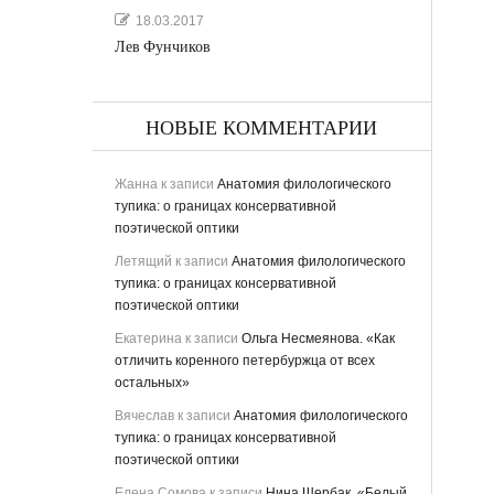
18.03.2017
Лев Фунчиков
НОВЫЕ КОММЕНТАРИИ
Жанна
к записи
Анатомия филологического
тупика: о границах консервативной
поэтической оптики
Летящий
к записи
Анатомия филологического
тупика: о границах консервативной
поэтической оптики
Екатерина
к записи
Ольга Несмеянова. «Как
отличить коренного петербуржца от всех
остальных»
Вячеслав
к записи
Анатомия филологического
тупика: о границах консервативной
поэтической оптики
Елена Сомова
к записи
Нина Щербак. «Белый