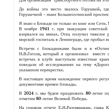
Для организации транспортного потока на это
До войны это место звалось Горушкой, гд
Горушечной – ныне Большеохтинский проспек
Я знаю о Блокаде не только из книг или Сети
В ноябре 1941 г. при эвакуации советской
взорвался на минах. Отец получил тяжелое 
морской госпиталь в Ленинграде, где пробыл 
Встречи с блокадниками были и в «Охтин
Н.В.Гоголя, который я организовал вместе 
встречах в клубе выступали известные кра
поведали об исследованиях на тему «Дорог
указанном перекрестке.
В настоящее время нахождение первого регу
документами времен блокады.
В 2024 г. мы будем праздновать 80-летие по
отметим 80-летие Великой Победы.
На годовом отчете Е.Н.Разумишкин, глава К