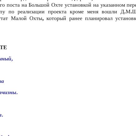
го поста на Большой Охте установкой на указанном пер
ппу по реализации проекта кроме меня вошли Д.М.
утат Малой Охты, который ранее планировал установ
ТЕ
чный,
ва
тчизны.
.