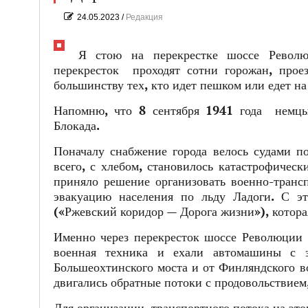
24.05.2023
/
Редакция
Я стою на перекрестке шоссе Револю
перекресток проходят сотни горожан, прое
большинству тех, кто идет пешком или едет на 
Напомню, что 8 сентября 1941 года немцы
Блокада.
Поначалу снабжение города велось судами п
всего, с хлебом, становилось катастрофичес
приняло решение организовать военно-транс
эвакуацию населения по льду Ладоги. С эт
(«Ржевский коридор — Дорога жизни»), которая
Именно через перекресток шоссе Революции и
военная техника и ехали автомашины с 
Большеохтинского моста и от Финляндского в
двигались обратные потоки с продовольствие