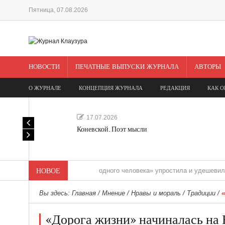
Пятница, 07.08.2026
НОВОСТИ
ПЕЧАТНЫЕ ВЫПУСКИ ЖУРНАЛА
АВТОРЫ
О ЖУРНАЛЕ
КОНЦЕПЦИЯ ЖУРНАЛА
РЕДАКЦИЯ
КАК О
17.07.2026
Коневской. Поэт мысли
«Редакция одного человека» упростила и удешевила медиас
НОВОЕ
Вы здесь:
Главная
/
Мнение
/
Нравы и мораль
/
Традиции
/
«Дорога жизни» начиналась на