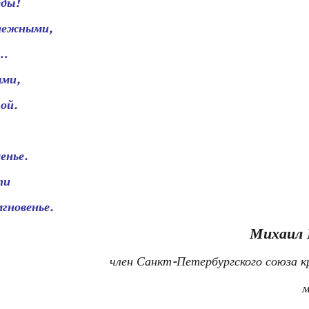
еды!
 нежными,
е…
ыми,
ой.
енье.
ти
гновенье.
Михаил 
член Санкт-Петербургского союза к
м