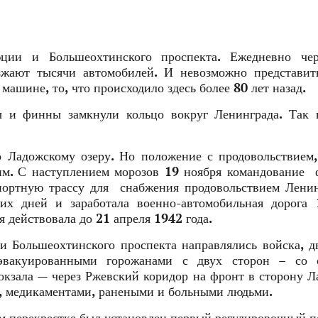
ции и Большеохтинского проспекта. Ежедневно чер
зжают тысячи автомобилей. И невозможно представит
машине, то, что происходило здесь более 80 лет назад.
 и финны замкнули кольцо вокруг Ленинграда. Так н
о Ладожскому озеру. Но положение с продовольствием
ким. С наступлением морозов 19 ноября командование
портную трассу для снабжения продовольствием Лени
их дней и заработала военно-автомобильная дорога 
 действовала до 21 апреля 1942 года.
 Большеохтинского проспекта направлялись войска, д
эвакуированными горожанами с двух сторон – со 
окзала — через Ржевский коридор на фронт в сторону Л
м, медикаментами, ранеными и больными людьми.