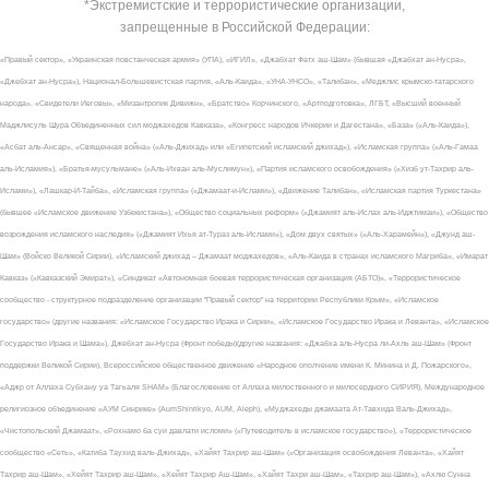
*Экстремистские и террористические организации,
запрещенные в Российской Федерации:
«Правый сектор», «Украинская повстанческая армия» (УПА), «ИГИЛ», «Джабхат Фатх аш-Шам» (бывшая «Джабхат ан-Нусра»,
«Джебхат ан-Нусра»), Национал-Большевистская партия, «Аль-Каида», «УНА-УНСО», «Талибан», «Меджлис крымско-татарского
народа», «Свидетели Иеговы», «Мизантропик Дивижн», «Братство» Корчинского, «Артподготовка», ЛГБТ, «Высший военный
Маджлисуль Шура Объединенных сил моджахедов Кавказа», «Конгресс народов Ичкерии и Дагестана», «База» («Аль-Каида»),
«Асбат аль-Ансар», «Священная война» («Аль-Джихад» или «Египетский исламский джихад»), «Исламская группа» («Аль-Гамаа
аль-Исламия»), «Братья-мусульмане» («Аль-Ихван аль-Муслимун»), «Партия исламского освобождения» («Хизб ут-Тахрир аль-
Ислами»), «Лашкар-И-Тайба», «Исламская группа» («Джамаат-и-Ислами»), «Движение Талибан», «Исламская партия Туркестана»
(бывшее «Исламское движение Узбекистана»), «Общество социальных реформ» («Джамият аль-Ислах аль-Иджтимаи»), «Общество
возрождения исламского наследия» («Джамият Ихья ат-Тураз аль-Ислами»), «Дом двух святых» («Аль-Харамейн»), «Джунд аш-
Шам» (Войско Великой Сирии), «Исламский джихад – Джамаат моджахедов», «Аль-Каида в странах исламского Магриба», «Имарат
Кавказ» («Кавказский Эмират»), «Синдикат «Автономная боевая террористическая организация (АБТО)», «Террористическое
сообщество - структурное подразделение организации "Правый сектор" на территории Республики Крым», «Исламское
государство» (другие названия: «Исламское Государство Ирака и Сирии», «Исламское Государство Ирака и Леванта», «Исламское
Государство Ирака и Шама»), Джебхат ан-Нусра (Фронт победы)(другие названия: «Джабха аль-Нусра ли-Ахль аш-Шам» (Фронт
поддержки Великой Сирии), Всероссийское общественное движение «Народное ополчение имени К. Минина и Д. Пожарского»,
«Аджр от Аллаха Субхану уа Тагьаля SHAM» (Благословение от Аллаха милоственного и милосердного СИРИЯ), Международное
религиозное объединение «АУМ Синрике» (AumShinrikyo, AUM, Aleph), «Муджахеды джамаата Ат-Тавхида Валь-Джихад»,
«Чистопольский Джамаат», «Рохнамо ба суи давлати исломи» («Путеводитель в исламское государство»), «Террористическое
сообщество «Сеть», «Катиба Таухид валь-Джихад», «Хайят Тахрир аш-Шам» («Организация освобождения Леванта», «Хайят
Тахрир аш-Шам», «Хейят Тахрир аш-Шам», «Хейят Тахрир Аш-Шам», «Хайят Тахри аш-Шам», «Тахрир аш-Шам»), «Ахлю Сунна