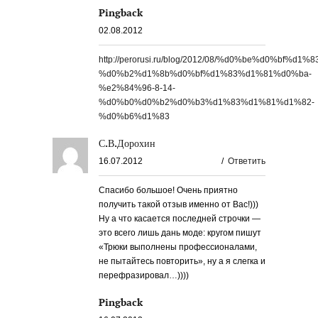
Pingback
02.08.2012
http://perorusi.ru/blog/2012/08/%d0%be%d0%
%d0%b2%d1%8b%d0%bf%d1%83%d1%81%d0%ba-
%e2%84%96-8-14-
%d0%b0%d0%b2%d0%b3%d1%83%d1%81%d1%82-
%d0%b6%d1%83
С.В.Дорохин
16.07.2012
/
Ответить
Спасибо большое! Очень приятно
получить такой отзыв именно от Вас!)))
Ну а что касается последней строчки —
это всего лишь дань моде: кругом пишут
«Трюки выполнены профессионалами,
не пытайтесь повторить», ну а я слегка и
перефразировал…))))
Pingback