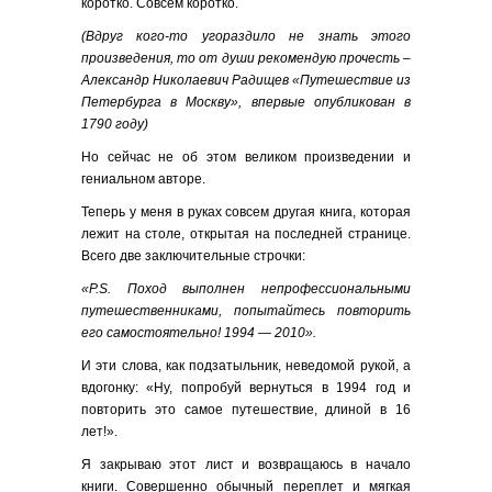
коротко. Совсем коротко.
(Вдруг кого-то угораздило не знать этого
произведения, то от души рекомендую прочесть –
Александр Николаевич Радищев «Путешествие из
Петербурга в Москву», впервые опубликован в
1790 году)
Но сейчас не об этом великом произведении и
гениальном авторе.
Теперь у меня в руках совсем другая книга, которая
лежит на столе, открытая на последней странице.
Всего две заключительные строчки:
«
P
.
S
. Поход выполнен непрофессиональными
путешественниками, попытайтесь повторить
его самостоятельно! 1994 — 2010».
И эти слова, как подзатыльник, неведомой рукой, а
вдогонку: «Ну, попробуй вернуться в 1994 год и
повторить это самое путешествие, длиной в 16
лет!».
Я закрываю этот лист и возвращаюсь в начало
книги. Совершенно обычный переплет и мягкая