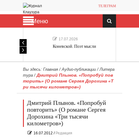
ТЕЛЕГРАМ
Меню
17.07.2026
Коневской. Поэт мысли
Вы здесь:
Главная
/
Аудио-публикации
/
Литера
Дмитрий Плынов. «Попробуй пов
тура
/
торить» (О романе Сергея Дорохина «Т
ри тысячи километров»)
Дмитрий Плынов. «Попробуй
повторить» (О романе Сергея
Дорохина «Три тысячи
километров»)
16.07.2012
/
Редакция