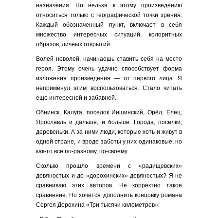
назначения. Но нельзя к этому произведению
относиться только с географической точки зрения.
Каждый обозначенный пункт, включает в себя
множество интересных ситуаций, колоритных
образов, личных открытий.
Волей неволей, начинаешь ставить себя на место
героя. Этому очень удачно способствует форма
изложения произведения — от первого лица. Я
неприменул этим воспользоваться. Стало читать
еще интересней и забавней.
Обнинск, Калуга, поселок Иншинский, Орёл, Елец,
Ярославль и дальше, и больше. Города, поселки,
деревеньки. А за ними люди, которые хоть и живут в
одной стране, и вроде заботы у них одинаковые, но
как-то все по-разному, по-своему.
Сколько прошло времени с «радищевских»
девяностых и до «дорохинских» девяностых? Я не
сравниваю этих авторов. Не корректно такое
сравнение. Но хочется дополнить концовку романа
Сергея Дорохина «Три тысячи километров»: