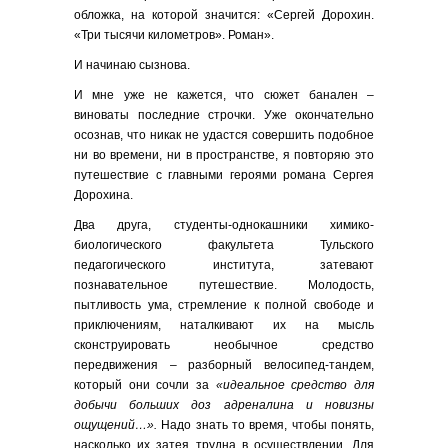
обложка, на которой значится: «Сергей Дорохин.
«Три тысячи километров». Роман».
И начинаю сызнова.
И мне уже не кажется, что сюжет банален –
виноваты последние строчки. Уже окончательно
осознав, что никак не удастся совершить подобное
ни во времени, ни в пространстве, я повторяю это
путешествие с главными героями романа Сергея
Дорохина.
Два друга, студенты-однокашники химико-
биологического факультета Тульского
педагогического института, затевают
познавательное путешествие. Молодость,
пытливость ума, стремление к полной свободе и
приключениям, наталкивают их на мысль
сконструировать необычное средство
передвижения – разборный велосипед-тандем,
который они сочли за
«идеальное средство для
добычи больших доз адреналина и новизны
ощущений…».
Надо знать то время, чтобы понять,
насколько их затея трудна в осуществлении. Для