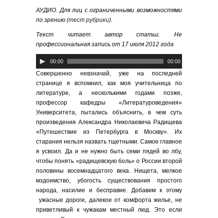
АУДИО. Для лиц с ограниченными возможностями
по зрению (
тест рубрики
).
Текст читает автор статьи. Не
профессиональная запись от 17 июля 2012 года
Аудиоплеер
00:00
00:00
Совершенно невзначай, уже на последней
странице я вспомнил, как моя учительница по
литературе, а несколькими годами позже,
профессор кафедры «Литературоведения»
Университета, пытались объяснить, в чем суть
произведения Александра Николаевича Радищева
«Путешествие из Петербурга в Москву». Их
старания нельзя назвать тщетными. Самое главное
я усвоил. Да и не нужно быть семи пядей во лбу,
чтобы понять «радищевскую боль» о России второй
половины восемнадцатого века. Нищета, мелкое
мздоимство, убогость существования простого
народа, насилие и бесправие. Добавим к этому
ужасные дороги, далекое от комфорта жилье, не
приветливый к чужакам местный люд. Это если