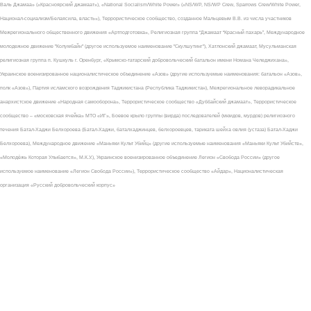
Валь Джамаа» («Красноярский джамаат»), «National Socialism/White Power» («NS/WP, NS/WP Crew, Sparrows Crew/White Power,
Национал-социализм/Белаясила, власть»), Террористическое сообщество, созданное Мальцевым В.В. из числа участников
Межрегионального общественного движения «Артподготовка», Религиозная группа “Джамаат “Красный пахарь”, Международное
молодежное движение "Колумбайн" (другое используемое наименование "Скулшутинг"), Хатлонский джамаат, Мусульманская
религиозная группа п. Кушкуль г. Оренбург, «Крымско-татарский добровольческий батальон имени Номана Челеджихана»,
Украинское военизированное националистическое объединение «Азов» (другие используемые наименования: батальон «Азов»,
полк «Азов»), Партия исламского возрождения Таджикистана (Республика Таджикистан), Межрегиональное леворадикальное
анархистское движение «Народная самооборона», Террористическое сообщество «Дуббайский джамаат», Террористическое
сообщество – «московская ячейка» МТО «ИГ», Боевое крыло группы (вирда) последователей (мюидов, мурдов) религиозного
течения Батал-Хаджи Белхороева (Батал-Хаджи, баталхаджинцев, белхороевцев, тариката шейха овлия (устаза) Батал-Хаджи
Белхороева), Международное движение «Маньяки Культ Убийц» (другие используемые наименования «Маньяки Культ Убийств»,
«Молодёжь Которая Улыбается», М.К.У.), Украинское военизированное объединение Легион «Свобода России» (другое
используемое наименование «Легион Свобода России»), Террористическое сообщество «Айдар», Националистическая
организация «Русский добровольческий корпус»