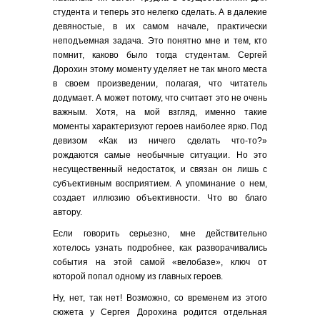
студента и теперь это нелегко сделать. А в далекие
девяностые, в их самом начале, практически
неподъемная задача. Это понятно мне и тем, кто
помнит, каково было тогда студентам. Сергей
Дорохин этому моменту уделяет не так много места
в своем произведении, полагая, что читатель
додумает. А может потому, что считает это не очень
важным. Хотя, на мой взгляд, именно такие
моменты характеризуют героев наиболее ярко. Под
девизом «Как из ничего сделать что-то?»
рождаются самые необычные ситуации. Но это
несущественный недостаток, и связан он лишь с
субъективным восприятием. А упоминание о нем,
создает иллюзию объективности. Что во благо
автору.
Если говорить серьезно, мне действительно
хотелось узнать подробнее, как разворачивались
события на этой самой «велобазе», ключ от
которой попал одному из главных героев.
Ну, нет, так нет! Возможно, со временем из этого
сюжета у Сергея Дорохина родится отдельная