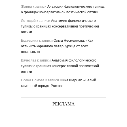
Жанна
к записи
Анатомия филологического тупика:
о границах консервативной поэтической оптики
Летящий
к записи
Анатомия филологического
тупика: о границах консервативной поэтической
оптики
Екатерина
к записи
Ольга Несмеянова. «Как
отличить коренного петербуржца от всех
остальных»
Вячеслав
к записи
Анатомия филологического
тупика: о границах консервативной поэтической
оптики
Елена Сомова
к записи
Нина Щербак. «Белый
каменный город». Рассказ
РЕКЛАМА