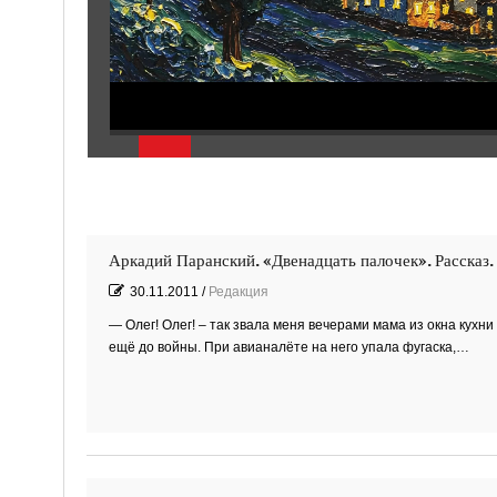
Аркадий Паранский. «Двенадцать палочек». Рассказ.
30.11.2011
/
Редакция
— Олег! Олег! – так звала меня вечерами мама из окна кух
ещё до войны. При авианалёте на него упала фугаска,…