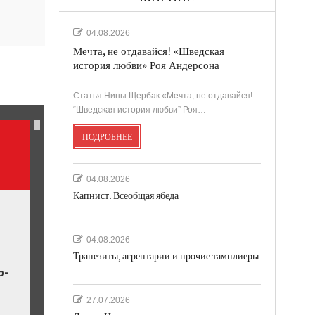
04.08.2026
Мечта, не отдавайся! «Шведская
история любви» Роя Андерсона
ль.
Статья Нины Щербак «Мечта, не отдавайся!
“Шведская история любви” Роя…
ПОДРОБНЕЕ
04.08.2026
Капнист. Всеобщая ябеда
04.08.2026
Трапезиты, агрентарии и прочие тамплиеры
р-
27.07.2026