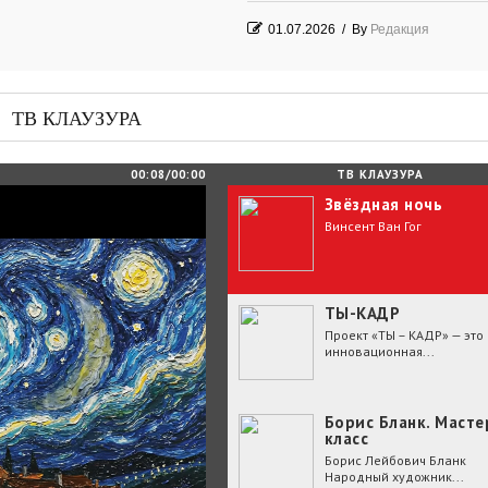
01.07.2026
/
By
Редакция
Часть судьбы
29.06.2026
/
By
Редакция
ТВ КЛАУЗУРА
День Победы! Посёлок Гидростроите
2026 год
00:08/00:00
ТВ КЛАУЗУРА
Звёздная ночь
25.06.2026
/
By
Редакция
Винсент Ван Гог
Зелёные мемориалы памяти и славы
ТЫ-КАДР
Проект «ТЫ – КАДР» — это
инновационная...
Борис Бланк. Масте
класс
Борис Лейбович Бланк
Народный художник...