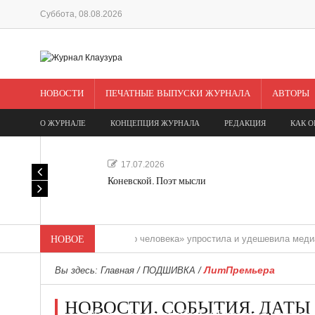
Суббота, 08.08.2026
НОВОСТИ
ПЕЧАТНЫЕ ВЫПУСКИ ЖУРНАЛА
АВТОРЫ
О ЖУРНАЛЕ
КОНЦЕПЦИЯ ЖУРНАЛА
РЕДАКЦИЯ
КАК О
17.07.2026
Коневской. Поэт мысли
«Редакция одного человека» упростила и удешевила медиасопровож
НОВОЕ
ЛитПремьера
Вы здесь:
Главная
/
ПОДШИВКА
/
НОВОСТИ. СОБЫТИЯ. ДАТЫ
Мечта, не отдавайся! «Шведская история