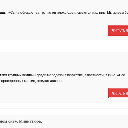
забившимся в угол..
ницы: «Сына обижают за то, что он плохо одет, смеются над ним. Мы живём б
,…
Исповедь 6. ''ПОЭТ'
ЧИТАТЬ 
Исповедь 5. ''ГРИНЧ
вия крупных величин среди молодежи в искусстве, в частности, в кино. «Все
 проверенных картин, ожидая лавров…
Исповедь 4.
''ПАРФЮМЕР''
ЧИТАТЬ 
Исповедь 3.
ном сне». Миниатюра.