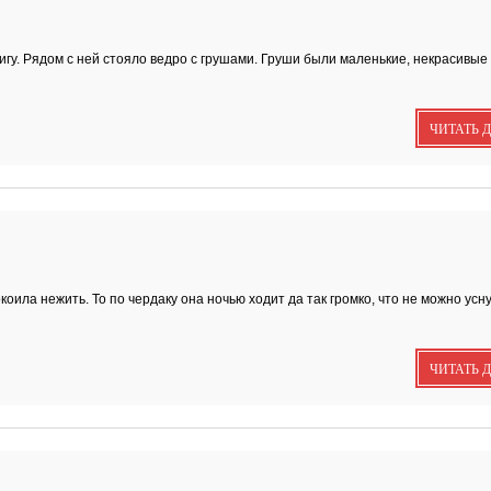
Пища богов - стихи
игу. Рядом с ней стояло ведро с грушами. Груши были маленькие, некрасивые 
ЧИТАТЬ 
Омский писатель н
Первом городском
канале
Зола
ла нежить. То по чердаку она ночью ходит да так громко, что не можно усну
ЧИТАТЬ 
Золото моё — на ру
зола. Песня
Я видела бога