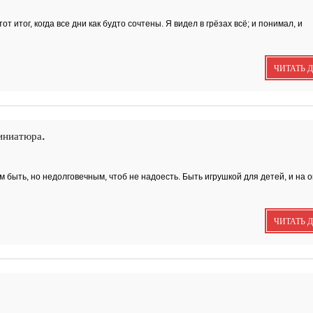
итог, когда все дни как будто сочтены. Я видел в грёзах всё; и понимал, и
Исповедь 2.
ЧИТАТЬ 
иниатюра.
ОСЕННЕЕ СОЛО
м быть, но недолговечным, чтоб не надоесть. Быть игрушкой для детей, и на о
Лирическая инструментал
композиция. Автор...
ЧИТАТЬ 
Посвящение творче