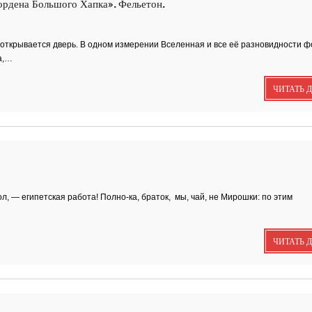
ордена Большого Хапка». Фельетон.
Кремля
ткрывается дверь. В одном измерении Вселенная и все её разновидности 
а,…
РИНА ЗЕЛЕНАЯ
Документальный фильм ''
ЗЕЛЕНАЯ - ИМЯ...
ЧИТАТЬ 
ВРУБЕЛЬ
Советский и российский
искусствовед, литератор,.
л, — египетская работа! Полно-ка, браток, мы, чай, не Мирошки: по этим
Анатолий Софроно
''Ростову''
К 95-летию Ростовской
писательской организации
ЧИТАТЬ 
''ЭТЮДЫ О ГОГОЛЕ''
Док. фильм
В основе фильма - работа
русского писателя Василия