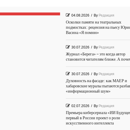
04.08.2026
/
By
Редакция
Осколки памяти на театральных
подмостках: рецензия на пьесу Юри
Васина «Я помню»
30.07.2026
/
By
Редакция
Журнал «Берега» – это когда автор
становится читателям ближе. А поч
30.07.2026
/
By
Редакция
Духовность на фасаде: как МАЕР и
хабаровские муралы пытаются разба
«информационный шум»
02.07.2026
/
By
Редакция
Премьера киберсериала «ИИ Будуще
первый в России проект о роли
искусственного интеллекта