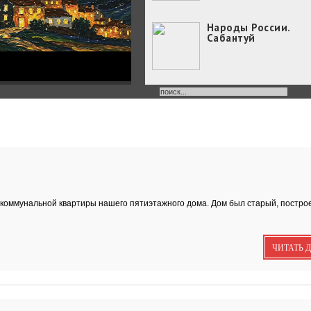
Народы России.
Сабантуй
Народы России
объединились в
самом...
Хоровод под названием
«Давай дружить» объедин
Юные россияне
превратились в
филологов
В День славянской
ни коммунальной квартиры нашего пятиэтажного дома. Дом был старый, постр
письменности и культуры
совсем...
День славянской
письменности и
ЧИТАТЬ 
культуры
24 мая славянский мир
отмечает большой праздн
—...
Музеи Московского