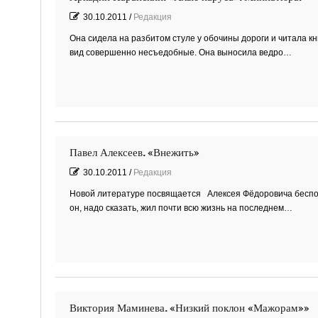
30.10.2011
/
Редакция
Она сидела на разбитом стуле у обочины дороги и читала кн
вид совершенно несъедобные. Она выносила ведро…
Павел Алексеев. «Внежить»
30.10.2011
/
Редакция
Новой литературе посвящается Алексея Фёдоровича беспокои
он, надо сказать, жил почти всю жизнь на последнем…
Виктория Маминева. «Низкий поклон «Мажорам»»