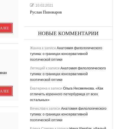
10.02.2021
Руслан Пивоваров
ДАЛЕЕ
НОВЫЕ КОММЕНТАРИИ
Жанна
к записи
Анатомия филологического
тупика: о границах консервативной
поэтической оптики
Летящий
к записи
Анатомия филологического
кнах
тупика: о границах консервативной
ьная
поэтической оптики
Екатерина
к записи
Ольга Несмеянова. «Как
ДАЛЕЕ
отличить коренного петербуржца от всех
остальных»
Вячеслав
к записи
Анатомия филологического
тупика: о границах консервативной
поэтической оптики
ству
Елена Сомова
к записи
Нина Щербак. «Белый