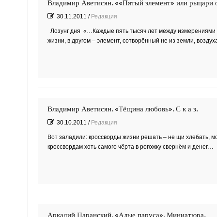
Владимир Аветисян. ««Пятый элемент» или рыцари 
30.11.2011
/
Редакция
Лозунг дня «…Каждые пять тысяч лет между измерениями о
жизни, в другом – элемент, сотворённый не из земли, воздух
Владимир Аветисян. «Тёщина любовь». С к а з.
30.10.2011
/
Редакция
Вот заладили: кроссворды жизни решать – не щи хлебать, мо
кроссвордам хоть самого чёрта в рогожку свернём и денег…
Аркадий Паранский. «Алые паруса». Миниатюра.