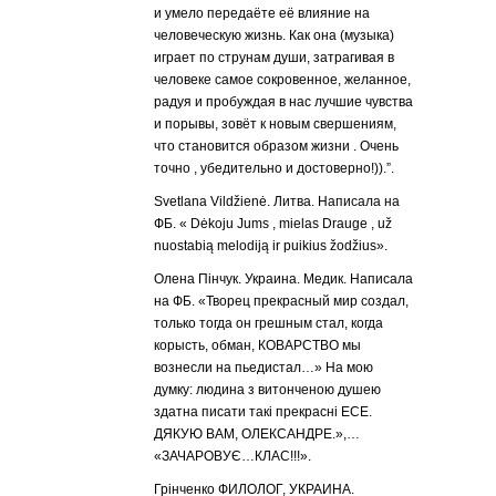
и умело передаёте её влияние на
человеческую жизнь. Как она (музыка)
играет по струнам души, затрагивая в
человеке самое сокровенное, желанное,
радуя и пробуждая в нас лучшие чувства
и порывы, зовёт к новым свершениям,
что становится образом жизни . Очень
точно , убедительно и достоверно!)).”.
Svetlana Vildžienė. Литва. Написала на
ФБ. « Dėkoju Jums , mielas Drauge , už
nuostabią melodiją ir puikius žodžius».
Олена Пінчук. Украина. Медик. Написала
на ФБ. «Творец прекрасный мир создал,
только тогда он грешным стал, когда
корысть, обман, КОВАРСТВО мы
вознесли на пьедистал…» На мою
думку: людина з витонченою душею
здатна писати такі прекрасні ЕСЕ.
ДЯКУЮ ВАМ, ОЛЕКСАНДРЕ.»,…
«ЗАЧАРОВУЄ…КЛАС!!!».
Грінченко ФИЛОЛОГ, УКРАИНА.