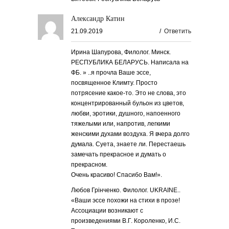
Александр Катин
21.09.2019
/
Ответить
Ирина Шапурова, Филолог. Минск.
РЕСПУБЛИКА БЕЛАРУСЬ. Написала на
ФБ. » ..я прочла Ваше эссе,
посвященное Климту. Просто
потрясение какое-то. Это не слова, это
концентрированный бульон из цветов,
любви, эротики, душного, напоенного
тяжелыми или, напротив, легкими
женскими духами воздуха. Я вчера долго
думала. Суета, знаете ли. Перестаешь
замечать прекрасное и думать о
прекрасном.
Очень красиво! Спасибо Вам!».
Любов Грінченко. Филолог. UKRAINE..
«Ваши эссе похожи на стихи в прозе!
Ассоциации возникают с
произведениями В.Г. Короленко, И.С.