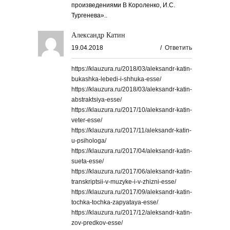
произведениями В Короленко, И.С.
Тургенева»..
Александр Катин
19.04.2018
/
Ответить
https://klauzura.ru/2018/03/aleksandr-katin-
bukashka-lebedi-i-shhuka-esse/
https://klauzura.ru/2018/03/aleksandr-katin-
abstraktsiya-esse/
https://klauzura.ru/2017/10/aleksandr-katin-
veter-esse/
https://klauzura.ru/2017/11/aleksandr-katin-
u-psihologa/
https://klauzura.ru/2017/04/aleksandr-katin-
sueta-esse/
https://klauzura.ru/2017/06/aleksandr-katin-
transkriptsii-v-muzyke-i-v-zhizni-esse/
https://klauzura.ru/2017/09/aleksandr-katin-
tochka-tochka-zapyataya-esse/
https://klauzura.ru/2017/12/aleksandr-katin-
zov-predkov-esse/