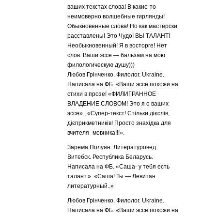
ваших текстах слова! В какие-то
неимоверно волшебные гирлянды!
Обыкновенные слова! Но как мастерски
расставлены! Это Чудо! ВЫ ТАЛАНТ!
Необыкновенный! Я в восторге! Нет
слов. Ваши эссе — бальзам на мою
филологическую душу)))
Любов Грінченко. Филолог. Ukraine.
Написала на ФБ. «Ваши эссе похожи на
стихи в прозе! «ФИЛИГРАННОЕ
ВЛАДЕНИЕ СЛОВОМ! Это я о ваших
эссе»., «Супер-текст! Стільки дієслів,
дієприкметників! Просто знахідка для
вчителя -мовника!!!».
Зарема Полуян. Литературовед.
Витебск. Республика Беларусь.
Написала на ФБ. «Саша- у тебя есть
талант.». «Саша! Ты — Левитан
литературный..»
Любов Грінченко. Филолог. Ukraine.
Написала на ФБ. «Ваши эссе похожи на