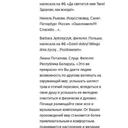
написала на ФБ «Да святится имя Твое!
Здорово, как всегда!».
Нинель Рыкова. Искусствовед. Санкт-
Петербург. Россия. «Ошеломило!!!!
Спасибо…».
Barbara Jędrzejczyk, филолог. Польша.
написала на ФБ «Dzień dobry! Milego
dnia życzę…Pozdrawiam».
Лиана Потапова. Слуцк. Филолог.
Республика Беларусь. «Это же
прекрасно что Вы даете людям
возможность по-другому взглянуть на
окружающий мир. услышать шелест
трав и птичий перезвон, вглядеться в
свою душу и услышать ее мелодию.
очиститься и физически и духовно.
Почаще размещайте свои эссе и
музыкальные композиции. От Ваших
произведений мир становится более
привлекательным и комфортным.
поднимается настроение и желание