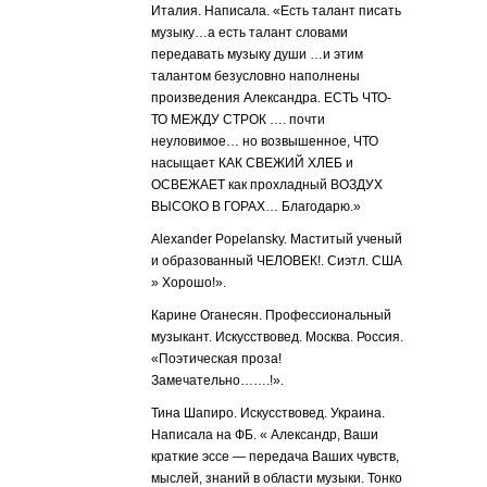
Италия. Написала. «Есть талант писать
музыку…а есть талант словами
передавать музыку души …и этим
талантом безусловно наполнены
произведения Александра. ЕСТЬ ЧТО-
ТО МЕЖДУ СТРОК …. почти
неуловимое… но возвышенное, ЧТО
насыщает КАК СВЕЖИЙ ХЛЕБ и
ОСВЕЖАЕТ как прохладный ВОЗДУХ
ВЫСОКО В ГОРАХ… Благодарю.»
Alexander Popelansky. Маститый ученый
и образованный ЧЕЛОВЕК!. Сиэтл. США
» Хорошо!».
Карине Оганесян. Профессиональный
музыкант. Искусствовед. Москва. Россия.
«Поэтическая проза!
Замечательно…….!».
Тина Шапиро. Искусствовед. Украина.
Написала на ФБ. « Александр, Ваши
краткие эссе — передача Ваших чувств,
мыслей, знаний в области музыки. Тонко