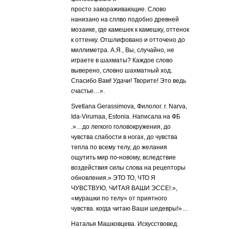
просто завораживающие. Слово
нанизано на сллво подобно древней
мозаике, где камешек к камешку, оттенок
к оттенку. Отшлифовано и отточено до
миллиметра. А.Я., Вы, случайно, не
играете в шахматы? Каждое слово
выверено, словно шахматный ход.
Спасибо Вам! Удачи! Творите! Это ведь
счастье…».
Svetlana Gerassimova, Филолог. г. Narva,
Ida-Virumaa, Estonia. Написала на ФБ
.»…до легкого головокружения, до
чувства слабости в ногах, до чувства
тепла по всему телу, до желания
ощутить мир по-новому, вследствие
воздействия силы слова на рецепторы
обновления.» ЭТО ТО, ЧТО Я
ЧУВСТВУЮ, ЧИТАЯ ВАШИ ЭССЕ!.»,
«мурашки по телу» от приятного
чувства. когда читаю Ваши шедевры!»…
Наталья Машковцева. Искусствовед.