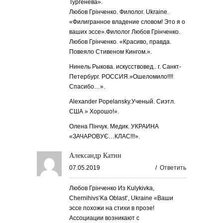
Тургенева».
Любов Грінченко. Филолог. Ukraine.
«Филигранное владение словом! Это я о
ваших эссе».Филолог Любов Грінченко.
Любов Грінченко. «Красиво, правда.
Повеяло Стивеном Кингом.».
Нинель Рыкова. искусствовед.. г. Санкт-
Петербург. РОССИЯ.»Ошеломило!!!!
Спасибо…».
Alexander Popelansky.Ученый. Сиэтл.
США » Хорошо!».
Олена Пінчук. Медик. УКРАИНА
«ЗАЧАРОВУЄ…КЛАС!!!».
Александр Катин
07.05.2019
/
Ответить
Любов Грінченко Из Kulykivka,
Chernihivs’Ka Oblast’, Ukraine «Ваши
эссе похожи на стихи в прозе!
Ассоциации возникают с