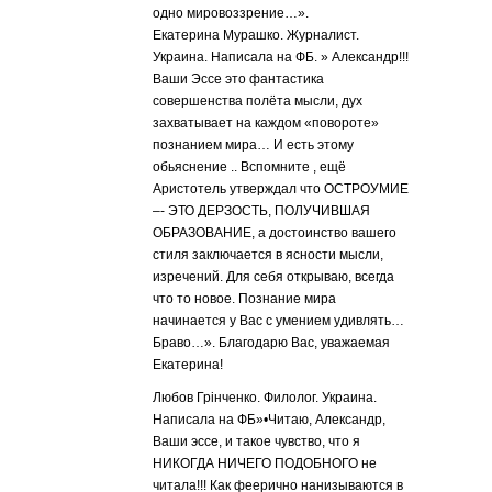
одно мировоззрение…».
‎Екатерина Мурашко. Журналист.
Украина. Написала на ФБ. » Александр!!!
Ваши Эссе это фантастика
совершенства полёта мысли, дух
захватывает на каждом «повороте»
познанием мира… И есть этому
обьяснение .. Вспомните , ещё
Аристотель утверждал что ОСТРОУМИЕ
–- ЭТО ДЕРЗОСТЬ, ПОЛУЧИВШАЯ
ОБРАЗОВАНИЕ, а достоинство вашего
стиля заключается в ясности мысли,
изречений. Для себя открываю, всегда
что то новое. Познание мира
начинается у Вас с умением удивлять…
Браво…». Благодарю Вас, уважаемая
Екатерина!
Любов Грінченко‎. Филолог. Украина.
Написала на ФБ»•Читаю, Александр,
Ваши эссе, и такое чувство, что я
НИКОГДА НИЧЕГО ПОДОБНОГО не
читала!!! Как феерично нанизываются в