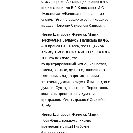
стихи в прозе! Ассоциации возникают с
произведениями В.Г. Короленко, И.С.
Тургенева», «Филигранное владение
словом! Это я о ваших эссе»., «Красиво,
правда. Повеяло Стивеном Кингом.».
Ирина Шапурова, Филолог. Минск
.Республика Беларусь. Написала на ФБ.
«..я прочла Ваше эссе, посвященное
Климту. ПРОСТО ПОТРЯСЕНИЕ КАКОЕ-
ТО. Это не слова, это
концентрированный бульон из цветов,
любви, эротики, душного, напоенного
тяжелыми или, напротив, легкими
женскими духами воздуха. Я вчера долго
думала. Суета, знаете ли. Перестаешь
замечать прекрасное и думать о
прекрасном. Очень красиво! Спасибо
Вам!».
Ирина Шапурова. Филолог. Минск.
Республика Беларусь. «Какие
прекрасные стихи! Глубокие,
философские и